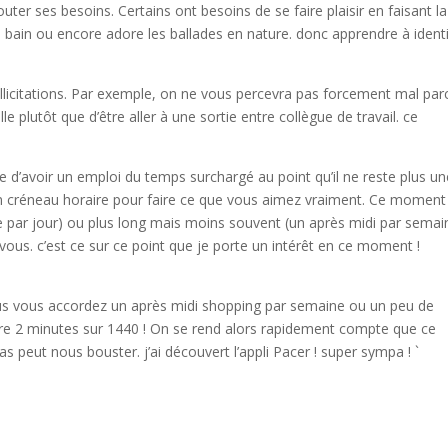
er ses besoins. Certains ont besoins de se faire plaisir en faisant la
 bain ou encore adore les ballades en nature. donc apprendre à identi
licitations. Par exemple, on ne vous percevra pas forcement mal par
 plutôt que d’être aller à une sortie entre collègue de travail. ce
le d’avoir un emploi du temps surchargé au point qu’il ne reste plus u
un créneau horaire pour faire ce que vous aimez vraiment. Ce moment
e par jour) ou plus long mais moins souvent (un après midi par semai
ous. c’est ce sur ce point que je porte un intérêt en ce moment !
ous vous accordez un après midi shopping par semaine ou un peu de
rendre 2 minutes sur 1440 ! On se rend alors rapidement compte que ce
 peut nous bouster. j’ai découvert l’appli Pacer ! super sympa ! `