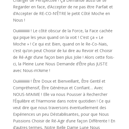
Changer de Perspective ! Ça Demande aussi de se
Regarder en face, d’Accepter de ne pas être Parfait et
d’Accepter de RE-CO-N’ÊTRE le petit Côté Moche en
Nous !
Ouiiiiiiiiiiiii ! Le côté obscur de la Force, la Face cachée
qui pique les yeux quand on la voit ! C’est ça « Le
Moche » ! Ce qui est Bien, quand on le Re-Co-Nais,
c’est qu’on peut Choisir de lui dire au Revoir et Choisir
de Ré-Agir d’une façon bien plus Jolie ! Alors cette fois-
ci, la Pleine Lune Nous Demande d’Être plus JUSTE
avec Nous-m’Aime !
Ouiiiiiiiiiiiii ! Être Doux et Bienveillant, Être Gentil et
Compréhensif, Être Généreux et Confiant… Avec
NOUS-M’AIME ! Elle va nous Pousser à Rechercher
l’Équilibre et l’Harmonie dans notre quotidien ! Ce qui
veut dire que nous traversons éventuellement des
Expériences un peu Déstabilisantes, pour que Nous
Puissions Choisir de Ré-Agir d’une façon Différente ! En
d’autres termes, Notre Belle Dame Lune Nous