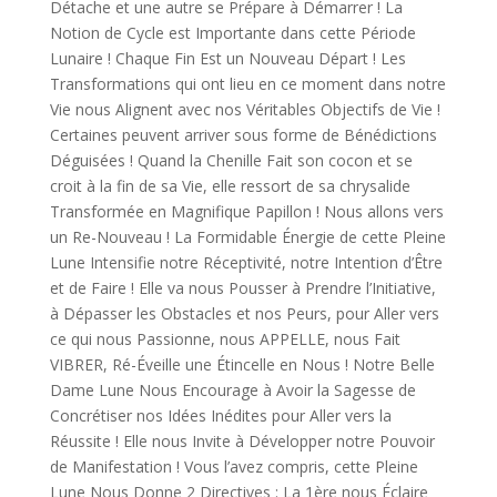
Détache et une autre se Prépare à Démarrer ! La
Notion de Cycle est Importante dans cette Période
Lunaire ! Chaque Fin Est un Nouveau Départ ! Les
Transformations qui ont lieu en ce moment dans notre
Vie nous Alignent avec nos Véritables Objectifs de Vie !
Certaines peuvent arriver sous forme de Bénédictions
Déguisées ! Quand la Chenille Fait son cocon et se
croit à la fin de sa Vie, elle ressort de sa chrysalide
Transformée en Magnifique Papillon ! Nous allons vers
un Re-Nouveau ! La Formidable Énergie de cette Pleine
Lune Intensifie notre Réceptivité, notre Intention d’Être
et de Faire ! Elle va nous Pousser à Prendre l’Initiative,
à Dépasser les Obstacles et nos Peurs, pour Aller vers
ce qui nous Passionne, nous APPELLE, nous Fait
VIBRER, Ré-Éveille une Étincelle en Nous ! Notre Belle
Dame Lune Nous Encourage à Avoir la Sagesse de
Concrétiser nos Idées Inédites pour Aller vers la
Réussite ! Elle nous Invite à Développer notre Pouvoir
de Manifestation ! Vous l’avez compris, cette Pleine
Lune Nous Donne 2 Directives : La 1ère nous Éclaire